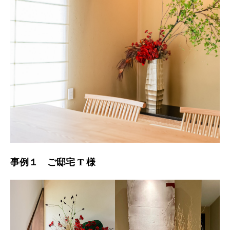
事例１ ご邸宅 T 様